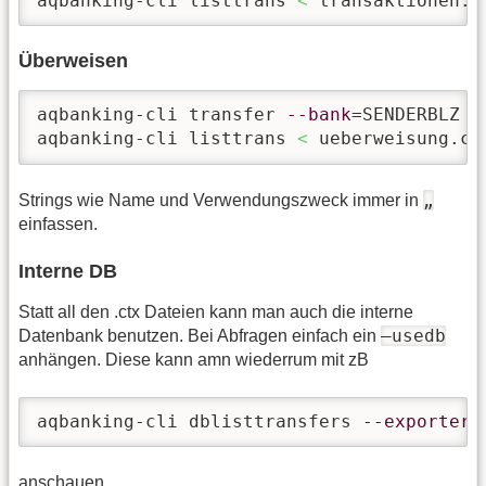
aqbanking-cli listtrans 
<
 transaktionen.c
Überweisen
aqbanking-cli transfer 
--bank
=SENDERBLZ 
-
aqbanking-cli listtrans 
<
 ueberweisung.ct
„
Strings wie Name und Verwendungszweck immer in
einfassen.
Interne DB
Statt all den .ctx Dateien kann man auch die interne
–usedb
Datenbank benutzen. Bei Abfragen einfach ein
anhängen. Diese kann amn wiederrum mit zB
aqbanking-cli dblisttransfers 
--exporter
=
anschauen.