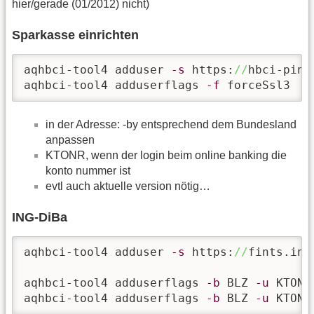
hier/gerade (01/2012) nicht)
Sparkasse einrichten
aqhbci-tool4 adduser 
-s
 https:
//
hbci-pint
aqhbci-tool4 adduserflags 
-f
 forceSsl3
in der Adresse: -by entsprechend dem Bundesland
anpassen
KTONR, wenn der login beim online banking die
konto nummer ist
evtl auch aktuelle version nötig…
ING-DiBa
aqhbci-tool4 adduser 
-s
 https:
//
fints.ing
aqhbci-tool4 adduserflags 
-b
 BLZ 
-u
 KTONR
aqhbci-tool4 adduserflags 
-b
 BLZ 
-u
 KTONR