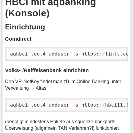
HBCI mit aqbanking
(Konsole)
Einrichtung
Comdirect
aqhbci-tool4 adduser 
-s
 https:
//
fints.com
Volks- /Raiffeisenbank einrichten
Den VR-NetKey findet man zB im Online Banking unter
Verwaltung → Alias
aqhbci-tool4 adduser 
-s
 https:
//
hbci11.fi
(benötigt mindestens Pakete aus squeeze-backports,
Überweisung (allgemein TAN Verfahren?!) funktioniert