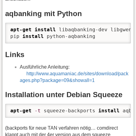
aqbanking mit Python
apt-get install
 libaqbanking-dev libgwenhy
pip 
install
 python-aqbanking
Links
Ausführliche Anleitung:
http://www.aquamaniac.de/sites/download/pack
ages.php?package=09&showall=1
Installation unter Debian Squeeze
apt-get
-t
 squeeze-backports 
install
 aqba
(backports für neue TAN verfahren nötig… comdirect
klappt auch mit der 4er version aus dem squeeze