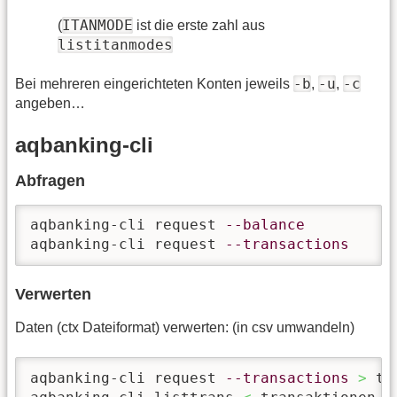
ITANMODE
(
ist die erste zahl aus
listitanmodes
-b
-u
-c
Bei mehreren eingerichteten Konten jeweils
,
,
angeben…
aqbanking-cli
Abfragen
aqbanking-cli request 
--balance
aqbanking-cli request 
--transactions
Verwerten
Daten (ctx Dateiformat) verwerten: (in csv umwandeln)
aqbanking-cli request 
--transactions
>
 tr