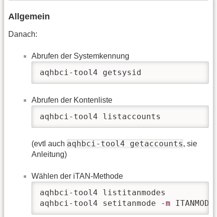
Allgemein
Danach:
Abrufen der Systemkennung
aqhbci-tool4 getsysid
Abrufen der Kontenliste
aqhbci-tool4 listaccounts
aqhbci-tool4 getaccounts
(evtl auch
, sie
Anleitung)
Wählen der iTAN-Methode
aqhbci-tool4 listitanmodes

aqhbci-tool4 setitanmode 
-m
 ITANMODE